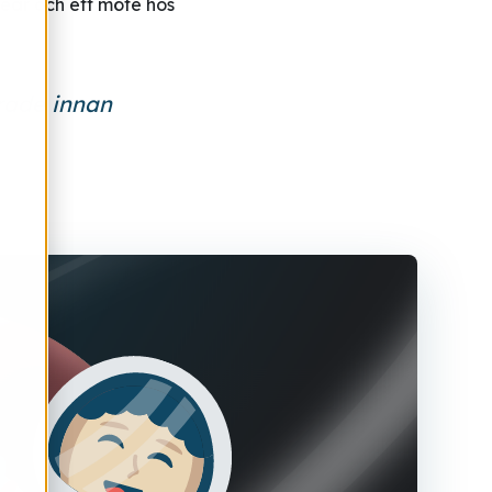
ear och ett möte hos
erade innan