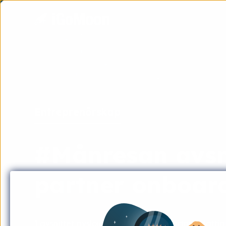
Entreprenörskap
#Månresan avsni
partner onboar
I avsnittet avslöjas iGoMoons nya partner. Matti