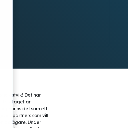
fie Astvik! Det här
på företaget är
mig känns det som ett
ivna partners som vill
en delägare. Under