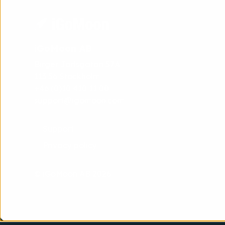
iGoMoon AB
Birger Jarlsgatan 57A
113 56 Stockholm
+46 (0)10 410 11 00
support@igomoon.com
Support
Privacy policy
© iGoMoon AB 2026