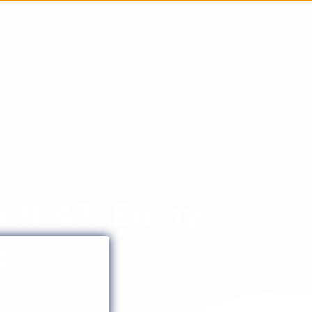
Solutions
Customers
Blog
C
tt 43: En ny
d
as pratar även om sin vision att utveckla en grupp med