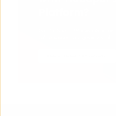
Platform?
Our HubSpot CRM specialists are 
call to support and guide you all 
Book a HubSpot CRM specialist