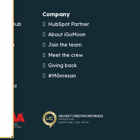
Company
ting Hub
HubSpot Partner
 Hub
About iGoMoon
ce Hub
Join the team
rding
Meet the crew
ting
Giving back
esign
#Månresan
opment