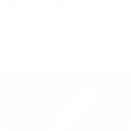
ett lunchmöte med grundarna till Alexander Wilton Eye W
nting.
tigt att förväntningarna är tydligt kommunic
rtar.
rg
d to explore
n for success
s Customer