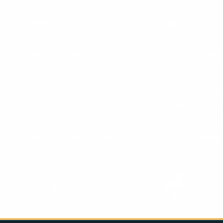
Solutions
Expertise
Discovery workshop
HubSpot Marke
CRM implementation
HubSpot Sales
HubSpot website
HubSpot Servi
HubSpot integration
HubSpot onboa
HubSpot operations
Inbound marke
HubSpot support
HubSpot web d
CRM Playbook Checker
HubSpot devel