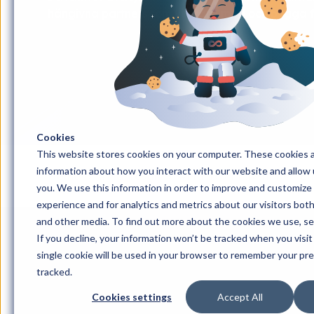
hängivna partners som vill vara med och bygga 
Cookies
This website stores cookies on your computer. These cookies a
information about how you interact with our website and allow
Home
#Månresan
#Månresan avsnitt 43: E
you. We use this information in order to improve and customize
experience and for analytics and metrics about our visitors bot
and other media. To find out more about the cookies we use, s
If you decline, your information won’t be tracked when you visit
single cookie will be used in your browser to remember your pr
tracked.
Cookies settings
Accept All