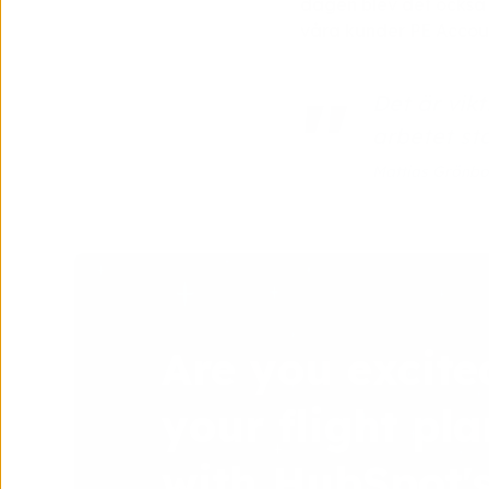
dagen blev det också 
våra kunder PE Accou
Det är vik
arbetet sta
Mattias Grönbo
Are you excite
your flight pla
with HubSpot'