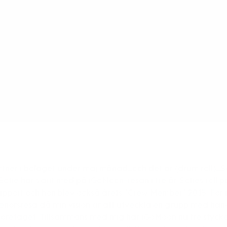
tner i bolaget under maj månad...och det är (drum roll)...So
 Sofie har varit med på iGoMoon-resan i tre år. Sofies roll 
pport och hon blev också årets "Crew Member" 2015. För 
enörsresa då min vision är att utveckla en grupp med häng
öretaget. Tillsammans med mig har iGoMoon nu tre styck