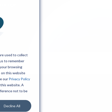
företaget.
re used to collect
 us to remember
n ny partner onboard
 your browsing
h on this website
ee our
Privacy Policy
 this website. A
eference not to be
Decline All