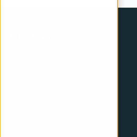
iGoMoon AB
Birger Jarlsgatan 57A
113 56 Stockholm
+46 (0)10 410 11 00
support@igomoon.com
Support
Privacy policy
© iGoMoon AB 2026