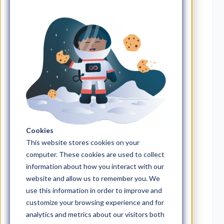
Cookies
This website stores cookies on your
computer. These cookies are used to collect
2023.03.21
iGoMoon
information about how you interact with our
website and allow us to remember you. We
Mikä on Revenue Operations?
use this information in order to improve and
RevOps luo tiimin datan, teknologian ja
customize your browsing experience and for
prosessien hyödyntämiseksi, tehokkuuden
analytics and metrics about our visitors both
lisäämiseksi, kasvun edistämiseksi ja