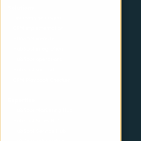
Solutions
Discovery workshop
CRM implementation
HubSpot website
HubSpot integration
HubSpot operations
HubSpot support
CRM Playbook Checker
Expertise
HubSpot Marketing Hub
HubSpot Sales Hub
HubSpot Service Hub