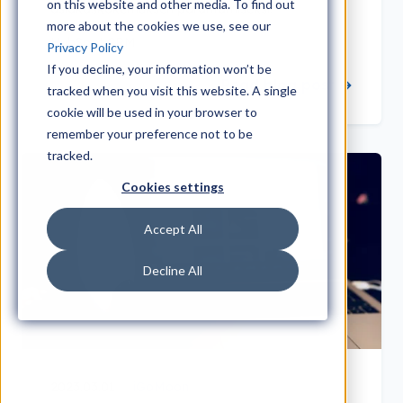
on this website and other media. To find out
asiakaskokemuksen parantamiseksi.
more about the cookies we use, see our
HubSpot CRM
Privacy Policy
If you decline, your information won’t be
Read blog post →
tracked when you visit this website. A single
cookie will be used in your browser to
remember your preference not to be
tracked.
Cookies settings
Accept All
Decline All
2023.03.01
iGoMoon