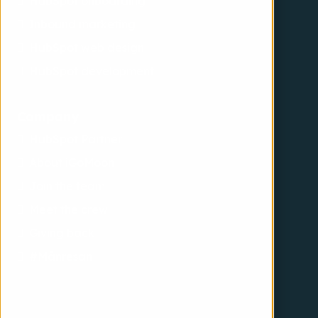
HubSpot onboarding
Inbound marketing
HubSpot web design
HubSpot development
Company
HubSpot Partner
About iGoMoon
Join the team
Meet the crew
Giving back
#Månresan