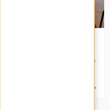
2023.02.27
iGoMoon
Markkinointi HubSpotissa
Rekrytointi- ja Henkilöstöyrityksille
Rekrytointistrategiat ovat kehittyneet, on tärkeää
toteuttaa luotettava ja tehokas lähestymistapa
rekrytointiprosessin hallintaan oikealla
teknologialla.
Read blog post →