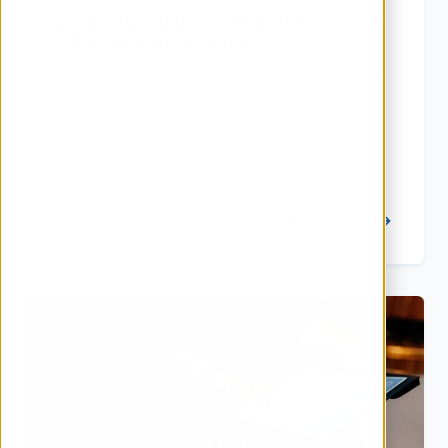
10 asiaa joihin et ehkä tiennyt että
CRM-alustasi kykenee
CRM-alusta voi tarjota yrityksille suuren määrän
etuja, asiakkaiden säilyttämisestä
kannattavuuden parantamiseen. Lue blogi
artikkeli oppiaksesi lisää.
HubSpot CRM
Read blog post →