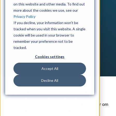
on this website and other media. To find out
more about the cookies we use, see our
Privacy Policy
If you decline, your information won’t be
tracked when you visit this website. A single
cookie will be used in your browser to
remember your preference not to be
tracked.
Cookies settings
Accept All
Decline All
Vi följer idag Henrik i hans roll som Account
Manager. Henrik var tidigare BDR, Business
Development Representative (vilket han pratar om
i ett tidigare avsnitt av Månresan). I det här