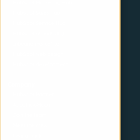
HubSpot Marketing Hub
HubSpot Sales Hub
HubSpot Service Hub
HubSpot onboarding
Inbound marketing
HubSpot web design
HubSpot development
Company
HubSpot Partner
About iGoMoon
Join the team
Meet the crew
Giving back