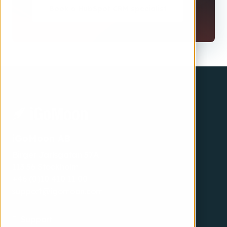
Book a HubSpot CRM specialist
iGoMoon AB
Birger Jarlsgatan 57A
113 56 Stockholm
+46 (0)10 410 11 00
support@igomoon.com
Support