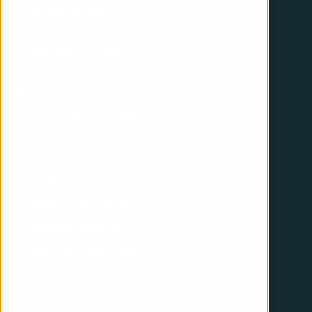
Privacy policy
© iGoMoon AB 2026
Solutions
Discovery workshop
CRM implementation
HubSpot website
HubSpot integration
HubSpot operations
HubSpot support
CRM Playbook Checker
Expertise