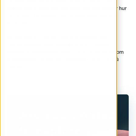
avsnittet berättar Henrik om sin nya roll, vad
skillnaden är jämfört med hans gamla roll samt hur
det känns att nu ha två Account Managers på
iGoMoon.
Henrik delar också med sig av hur han tar
anteckningar under ett säljsamtal, vad han
förbereder innan ett samtal samt vad han gör om
någon ställer en fråga som han inte har svar på
direkt.
Are you excited
to explore your