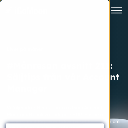
Livet på månen
#Månresan avsnitt 211:
Säljtips från vår Account
Manager
Vi följer idag Henrik i hans roll som Account
Manager. Henrik var tidigare BDR, Business
Development Representative (vilket han pratar om