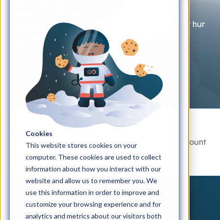
i ett tidigare avsnitt av Månresan). I det här
avsnittet berättar Henrik om sin nya roll, vad
skillnaden är jämfört med hans gamla roll samt hur
det känns att nu ha två Account Managers på
iGoMoon.
Home
#Månresan
Cookies
#Månresan avsnitt 211: Säljtips från vår Account
This website stores cookies on your
Manager
computer. These cookies are used to collect
information about how you interact with our
website and allow us to remember you. We
use this information in order to improve and
customize your browsing experience and for
analytics and metrics about our visitors both