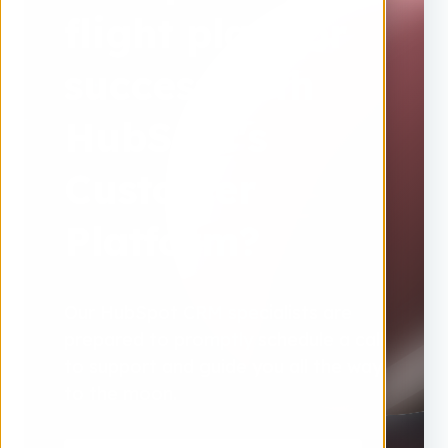
flight plan for
success with
HubSpot's
Customer
Platform?
Our HubSpot CRM specialists are
prepared to promptly schedule a call
to support and guide you all the way
to the moon.