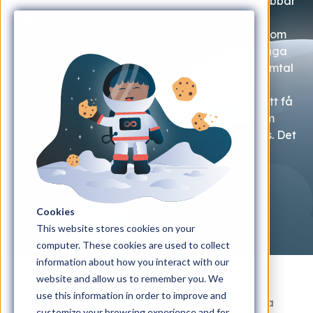
gå till spillo! Vi pratar också om hur iGoMoon jobbar
med video och använder sig av Vidyard i sin
kommunikation mer och mer. Åsa pratar också om
hur det är att jobba som Team Leader när många
jobbar remote samt hur hon har individuella samtal
med alla i teamet. Detta dels för att vårda och
stärka relationen med kollegorna men också att få
tillbaka lite av det naturliga småpratandet som
man lätt kan tappa i när man jobbar på distans. Det
är också ett tillfälle för en kollega att lyfta
frågetecken eller utmaningar som hen har.
Cookies
This website stores cookies on your
computer. These cookies are used to collect
information about how you interact with our
website and allow us to remember you. We
Home
#Månresan
use this information in order to improve and
#Månresan avsnitt 213: Hur du kan använda
customize your browsing experience and for