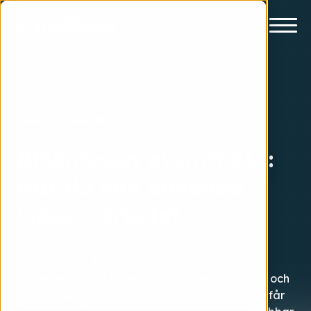
Livet på månen
#Månresan avsnitt 213:
Hur du kan använda
video i arbetet
Idag följer vi Åsa Randahl en dag som
projektledare. Vi får en inblick i hennes vardag och
hennes minut-anpassade schema. Ingen minut får