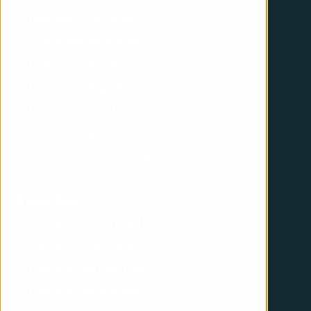
Discovery workshop
CRM implementation
HubSpot website
HubSpot integration
HubSpot operations
HubSpot support
CRM Playbook Checker
Expertise
HubSpot Marketing Hub
HubSpot Sales Hub
HubSpot Service Hub
HubSpot onboarding