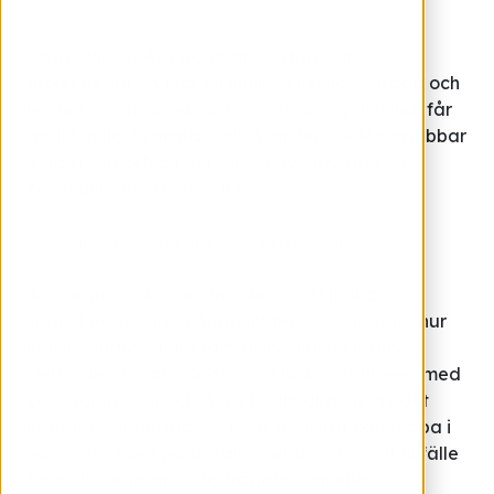
Idag följer vi Åsa Randahl en dag som
projektledare. Vi får en inblick i hennes vardag och
hennes minut-anpassade schema. Ingen minut får
gå till spillo! Vi pratar också om hur iGoMoon jobbar
med video och använder sig av Vidyard i sin
kommunikation mer och mer.
Läs vårat blogginlägg om Vidyard här
Åsa pratar också om hur det är att jobba som
Team Leader när många jobbar remote samt hur
hon har individuella samtal med alla i teamet.
Detta dels för att vårda och stärka relationen med
kollegorna men också att få tillbaka lite av det
naturliga småpratandet som man lätt kan tappa i
när man jobbar på distans. Det är också ett tillfälle
för en kollega att lyfta frågetecken eller