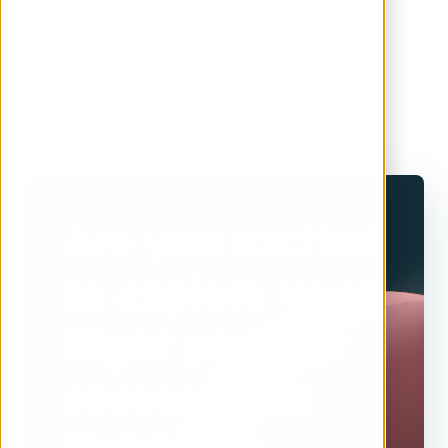
utmaningar som hen har.
Vi får också veta vad Åsas bästa tips är för att
spela in videomeddelanden.
Are you excited
to explore your
flight plan for
success with