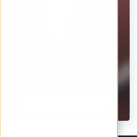
HubSpot's
Customer
Platform?
Our HubSpot CRM specialists are
prepared to promptly schedule a call
to support and guide you all the way
to the moon.
Book a HubSpot CRM specialist