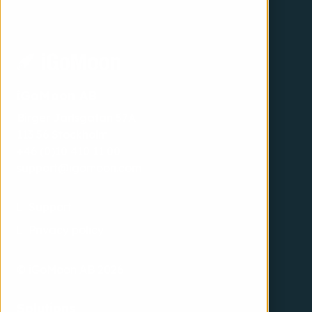
iGoMoon AB
Birger Jarlsgatan 57A
113 56 Stockholm
+46 (0)10 410 11 00
support@igomoon.com
Support
Privacy policy
© iGoMoon AB 2026
Solutions