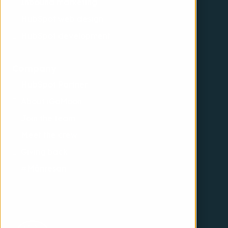
Inbound marketing
HubSpot web design
HubSpot development
Company
HubSpot Partner
About iGoMoon
Join the team
Meet the crew
Giving back
#Månresan