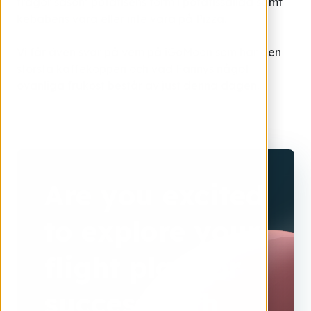
frågor såsom potatisens form i potatissallad samt
kebabens vara eller inte vara på Pizza.
Vi får även svar på vem på iGoMoon som har den
största kaffekoppen och vad Fannys något
ovanliga frukost består av just denna dagen.
Are you excited
to explore your
flight plan for
success with