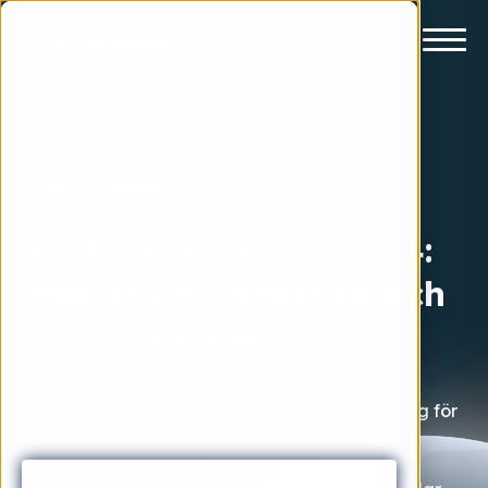
Livet på månen
#Månresan avsnitt 214:
Vad är en workshop och
hur förbereder vi oss?
Det är workshop-förberedelse på schemat idag för
Saskia och vi pratar om vad en workshop på
iGoMoon innebär. Vad är en workshop? Hur