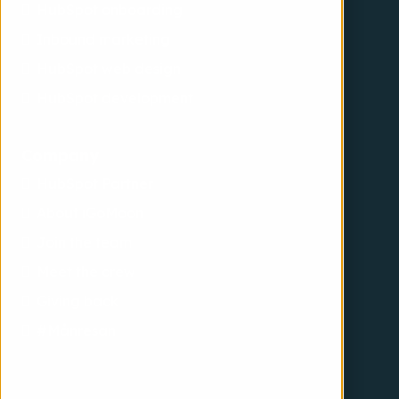
HubSpot onboarding
Inbound marketing
HubSpot web design
HubSpot development
Company
HubSpot Partner
About iGoMoon
Join the team
Meet the crew
Giving back
#Månresan