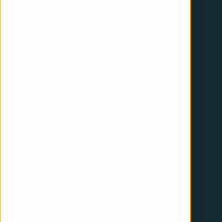
Solutions
Discovery workshop
CRM implementation
HubSpot website
HubSpot integration
HubSpot operations
HubSpot support
CRM Playbook Checker
Expertise
HubSpot Marketing Hub
HubSpot Sales Hub
HubSpot Service Hub