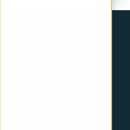
iGoMoon AB
Birger Jarlsgatan 57A
113 56 Stockholm
+46 (0)10 410 11 00
support@igomoon.com
Support
Privacy policy
© iGoMoon AB 2026