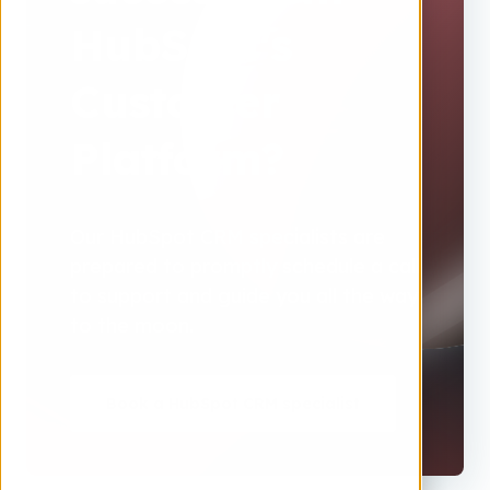
HubSpot's
Customer
Platform?
Our HubSpot CRM specialists are
prepared to promptly schedule a call
to support and guide you all the way
to the moon.
Book a HubSpot CRM specialist