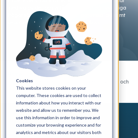
förbereder vi oss inför en workshop? Saskia delar
med sig av det och vi får också svar på livsviktiga
frågor såsom potatisens form i potatissallad samt
kebabens vara eller inte vara på Pizza.
Home
#Månresan
Cookies
#Månresan avsnitt 214: Vad är en workshop och
This website stores cookies on your
hur förbereder vi oss?
computer. These cookies are used to collect
information about how you interact with our
website and allow us to remember you. We
use this information in order to improve and
customize your browsing experience and for
analytics and metrics about our visitors both