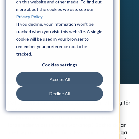
on this website and other media. To find out
more about the cookies we use, see our
Privacy Policy
If you decline, your information won’t be
tracked when you visit this website. A single
cookie will be used in your browser to
remember your preference not to be
tracked.
Cookies settings
Accept All
Decline All
Det är workshop-förberedelse på schemat idag för
Saskia och vi pratar om vad en workshop på
iGoMoon innebär. Vad är en workshop? Hur
förbereder vi oss inför en workshop? Saskia delar
med sig av det och vi får också svar på livsviktiga