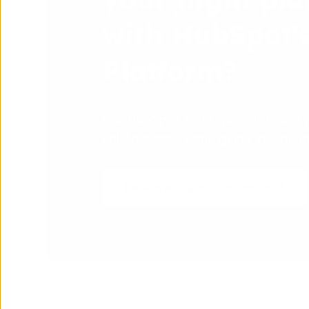
with HubSpot'
Platform?
Our HubSpot CRM specialists are 
call to support and guide you all 
Book a HubSpot CRM specialist