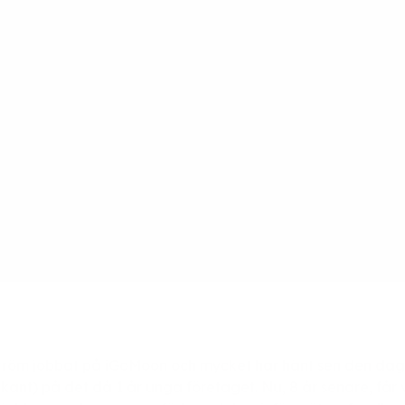
ström jobbat på iGoMoon och mycket har hänt sen den dage
kant) på det då 1 år unga företaget. Nu, 8 år senare, får v