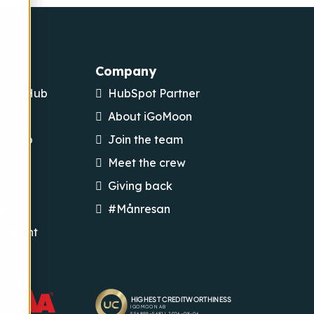
Company
ting Hub
HubSpot Partner
 Hub
About iGoMoon
ce Hub
Join the team
rding
Meet the crew
ting
Giving back
esign
#Månresan
opment