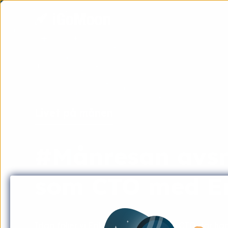
Livet på månen
#Månresan avsni
som CTO med Er
Idag följer vi Erik under en dag som CTO där han