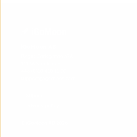
iGoMoon AB
Birger Jarlsgatan 57A
113 56 Stockholm
+46 (0)10 410 11 00
support@igomoon.com
Support
Privacy policy
© iGoMoon AB 2026