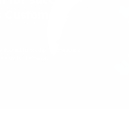
s Customer
prepared to promptly schedule a
the way to the moon.