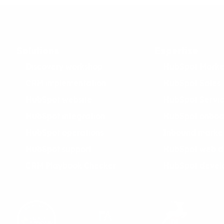
Solutions
Expertise
Discovery workshop
HubSpot Marke
CRM implementation
HubSpot Sales
HubSpot website
HubSpot Servi
HubSpot integration
HubSpot onboa
HubSpot operations
Inbound marke
HubSpot support
HubSpot web d
CRM Playbook Checker
HubSpot devel