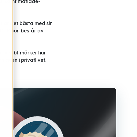
ck samt matlåde-
r är det bästa med sin
 iGoMoon består av
vi snabbt märker hur
 även i privatlivet.