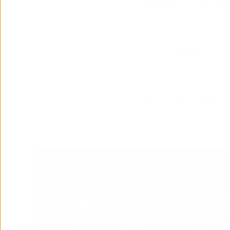
dag som CTO där han 
bekymmer.
Erik berättar hur iGo
roll och vad han ser 
mycket "ad-hoc"-uppgi
I slutet av avsnittet 
"processutveckling" in
Are you excite
your flight pla