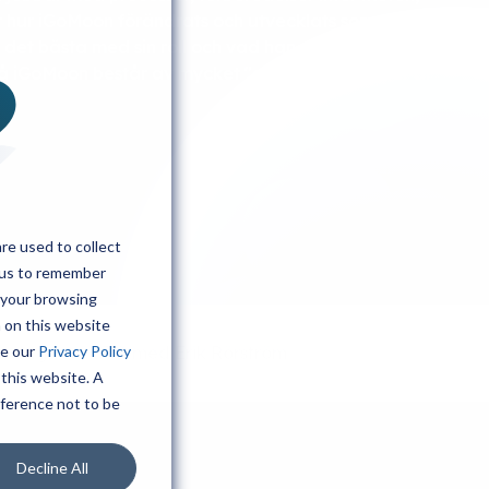
 hur iGoMoon förändrats och utvecklats som företag
r det bästa med sin roll och vad han ser som den
å iGoMoon består av mycket "ad-hoc"-uppgifter är
re used to collect
 us to remember
 your browsing
h on this website
ee our
Privacy Policy
En dag som CTO med Erik Rörström
 this website. A
eference not to be
Decline All