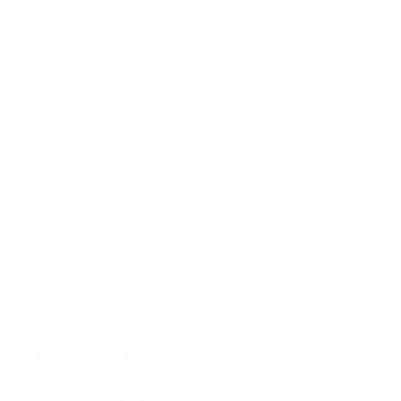
jobbar med processer, förberedelser inför möten, feedba
Moon förändrats och utvecklats som företag, vad han tycke
som den största utmaningen. Att en arbetsdag som CTO på
fter är också något vi tydligt ser prov på under dagen.
så delar också Erik med sig av en "fun fact" om honom där 
te enbart är något som som sker under arbetsdagarna utan
d to explore
n for success