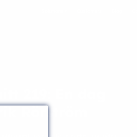
Solutions
Customers
Blog
C
tt 219: En dag
ik Rörström
 jobbar med processer, förberedelser inför möten,