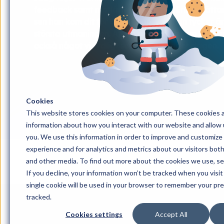
feedback samt matlåde-bekymmer. Erik berättar
sen han kom dit för 8 år sedan, vad han tycker ä
största utmaningen. Att en arbetsdag som CTO p
också något vi tydligt ser prov på under dagen.
Cookies
This website stores cookies on your computer. These cookies a
information about how you interact with our website and allow
you. We use this information in order to improve and customize
experience and for analytics and metrics about our visitors bot
and other media. To find out more about the cookies we use, s
Home
#Månresan
#Månresan avsnitt 219: 
If you decline, your information won’t be tracked when you visit
single cookie will be used in your browser to remember your pr
tracked.
Cookies settings
Accept All