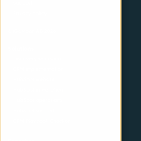
Support
Privacy policy
© iGoMoon AB 2026
Solutions
Discovery workshop
CRM implementation
HubSpot website
HubSpot integration
HubSpot operations
HubSpot support
CRM Playbook Checker