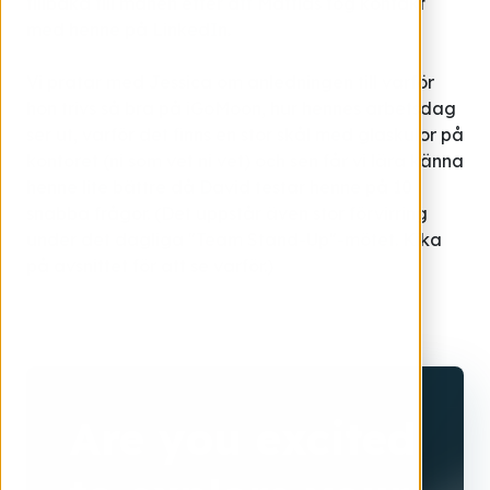
tillbaka till månen efter att Mattias tog kontakt
med henne på LinkedIn.
Vi pratar med Jessica om anledningen till varför
hon trivs så bra på iGoMoon, hur hennes arbetsdag
ser ut, varför det finns en stor skål med glaskulor på
kontoret (ni som vet ni vet) och sen får vi lära känna
henne lite bättre då David testar henne på 10
snabba frågor. (Det uppstår även stor förvirring
under det dagliga "Team Stand-Up"-mötet. Kika
på avsnittet för att se varför.)
Are you excited