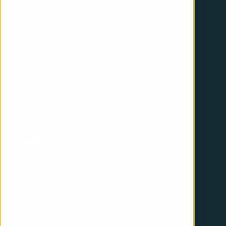
Giving back
#Månresan