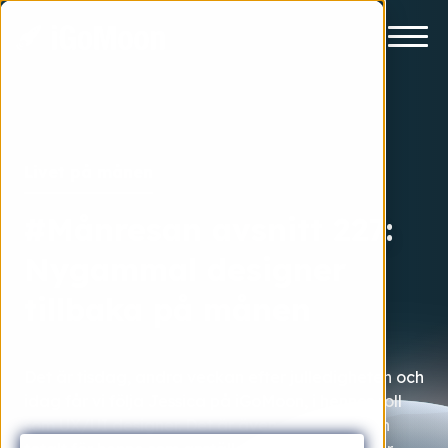
Livet på månen
#Månresan avsnitt 227:
Nygammal designer
tillbaka på månen
Det är tisdag, andra veckan efter julledigheten och
idag får vi följa Jessica på iGoMoon, i hennes roll
som UX/UI designer. Det är även andra veckan