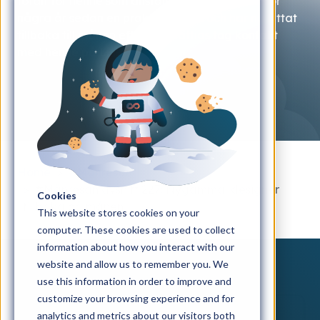
totalt för henne som anställd. Jessica gjorde för
några år sedan en praktik hos oss och har nu hittat
tillbaka till månen efter att Mattias tog kontakt
med henne på LinkedIn.
Home
#Månresan
#Månresan avsnitt 227: Nygammal designer
Cookies
tillbaka på månen
This website stores cookies on your
computer. These cookies are used to collect
information about how you interact with our
website and allow us to remember you. We
use this information in order to improve and
customize your browsing experience and for
analytics and metrics about our visitors both