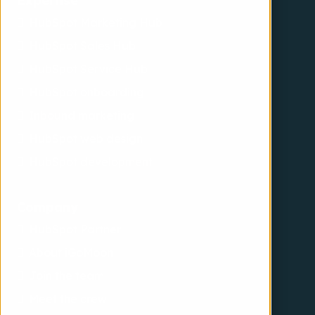
Expertise
HubSpot Marketing Hub
HubSpot Sales Hub
HubSpot Service Hub
HubSpot onboarding
Inbound marketing
HubSpot web design
HubSpot development
Company
HubSpot Partner
About iGoMoon
Join the team
Meet the crew