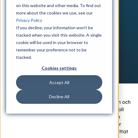
on this website and other media. To find out
more about the cookies we use, see our
Privacy Policy
If you decline, your information won’t be
tracked when you visit this website. A single
cookie will be used in your browser to
remember your preference not to be
tracked.
Cookies settings
Accept All
Decline All
Det är tisdag, andra veckan efter julledigheten och
idag får vi följa Jessica på iGoMoon, i hennes roll
som UX/UI designer. Det är även andra veckan
totalt för henne som anställd. Jessica gjorde för
några år sedan en praktik hos oss och har nu hittat