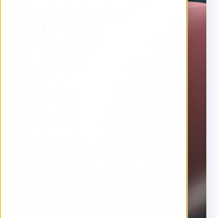
to explore your
flight plan for
success with
HubSpot's
Customer
Platform?
Our HubSpot CRM specialists are
prepared to promptly schedule a call
to support and guide you all the way
to the moon.