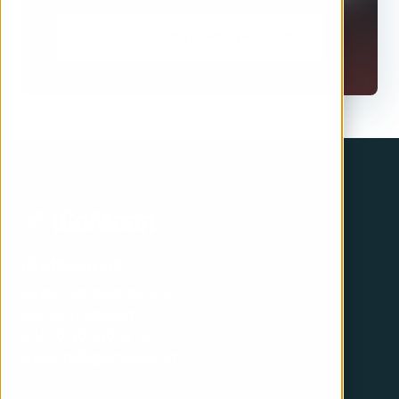
Book a HubSpot CRM specialist
iGoMoon AB
Birger Jarlsgatan 57A
113 56 Stockholm
+46 (0)10 410 11 00
support@igomoon.com