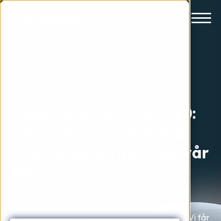
Livet på månen
#Månresan avsnitt 230:
Strumpbyxor, rågbröd,
citat & kaffetips med vår
HR
En dag som "HR & Talent Acquisition" kan se
annorlunda ut beroende på vilken dag det är. Vi får