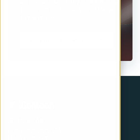
prepared to promptly schedule a call
to support and guide you all the way
to the moon.
Book a HubSpot CRM specialist
iGoMoon AB
Birger Jarlsgatan 57A
113 56 Stockholm