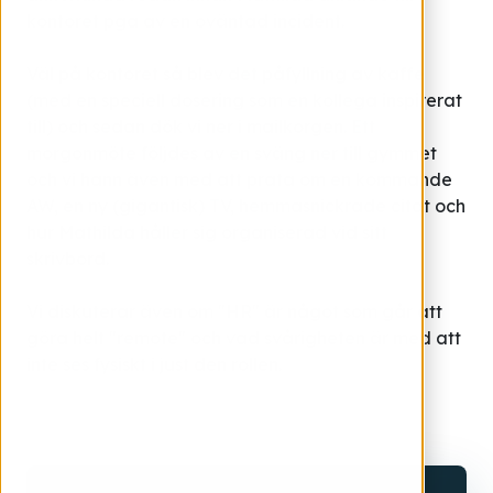
kontoret pga av en oväntad incident.
Väl på kontoret så blev det påfyllning av kaffe
(med en speciell dosering som en kollega inspirerat
till) och sedan dök vi ner i mailkorgen. Ett
morgonmöte följdes av en sväng ner till gymmet
och vi hann även med att prata om en kommande
AW, en ny (gigantisk) TV, hemmasnickrade citat och
hur Mathilda håller sig organiserad vid sitt
skrivbord.
Vi diskuterar även om "HR" är något som går att
göra helt "remote" och vad svårigheten är med att
inte ses fysiskt i just den rollen.