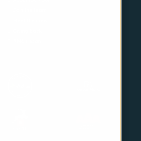
Join the team
Meet the crew
Giving back
#Månresan