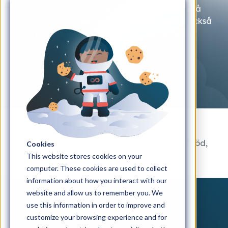
följa Mathilda (iGoMoons första "HR) en dag på
iGoMoon och komiskt nog så började dagen också
annorlunda redan innan Mathilda anlände till
kontoret pga av en oväntad incident.
Home
#Månresan
#Månresan avsnitt 230: Strumpbyxor, rågbröd,
Cookies
citat & kaffetips med vår HR
This website stores cookies on your
computer. These cookies are used to collect
information about how you interact with our
website and allow us to remember you. We
use this information in order to improve and
customize your browsing experience and for