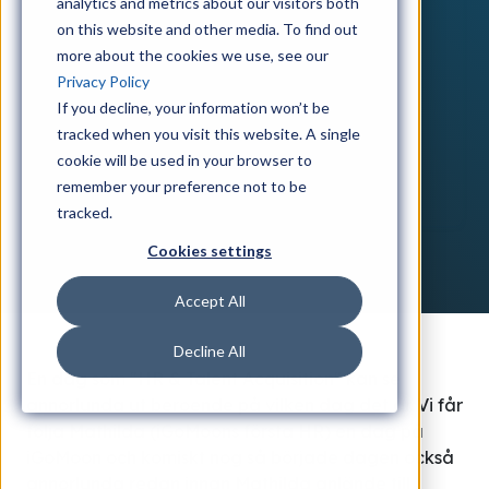
analytics and metrics about our visitors both
on this website and other media. To find out
more about the cookies we use, see our
Privacy Policy
If you decline, your information won’t be
tracked when you visit this website. A single
cookie will be used in your browser to
remember your preference not to be
tracked.
Cookies settings
Accept All
Decline All
En dag som "HR & Talent Acquisition" kan se
annorlunda ut beroende på vilken dag det är. Vi får
följa Mathilda (iGoMoons första HR) en dag på
iGoMoon och komiskt nog så började dagen också
annorlunda redan innan Mathilda anlände till