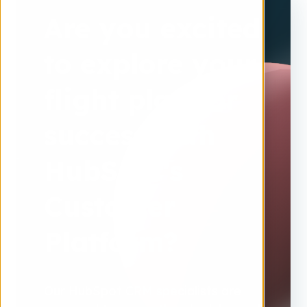
Are you excited
to explore your
flight plan for
success with
HubSpot's
Customer
Platform?
Our HubSpot CRM specialists are