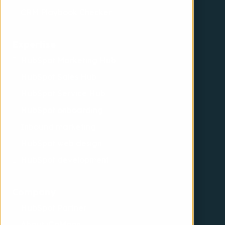
CRM Playbook Checker
Expertise
HubSpot Marketing Hub
HubSpot Sales Hub
HubSpot Service Hub
HubSpot onboarding
Inbound marketing
HubSpot web design
HubSpot development
Company
HubSpot Partner
About iGoMoon