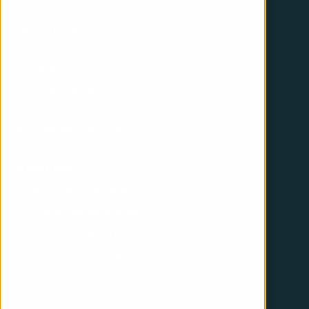
+46 (0)10 410 11 00
support@igomoon.com
Support
Privacy policy
© iGoMoon AB 2026
Solutions
Discovery workshop
CRM implementation
HubSpot website
HubSpot integration
HubSpot operations
HubSpot support