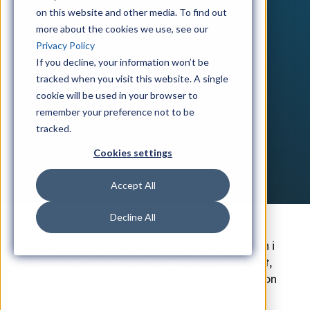
on this website and other media. To find out
more about the cookies we use, see our
Privacy Policy
If you decline, your information won’t be
tracked when you visit this website. A single
cookie will be used in your browser to
remember your preference not to be
tracked.
Cookies settings
Accept All
Decline All
Idag får vi följa med Ebba en dag på iGoMoon i
rollen som Growth Strategist. Vi pratar om frukt,
snus, Peps Persson och Ebba funderar på om hon
ska starta ett nytt band på iGoMoon.