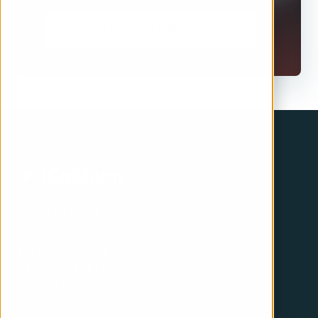
Book a HubSpot CRM specialist
iGoMoon AB
Birger Jarlsgatan 57A
113 56 Stockholm
+46 (0)10 410 11 00
support@igomoon.com