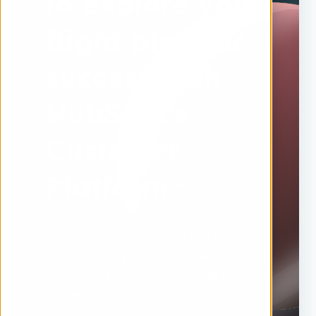
to explore your
flight plan for
success with
HubSpot's
Customer
Platform?
Our HubSpot CRM specialists are
prepared to promptly schedule a call
to support and guide you all the way
to the moon.