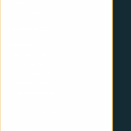
Support
Privacy policy
© iGoMoon AB 2026
Solutions
Discovery workshop
CRM implementation
HubSpot website
HubSpot integration
HubSpot operations
HubSpot support
CRM Playbook Checker