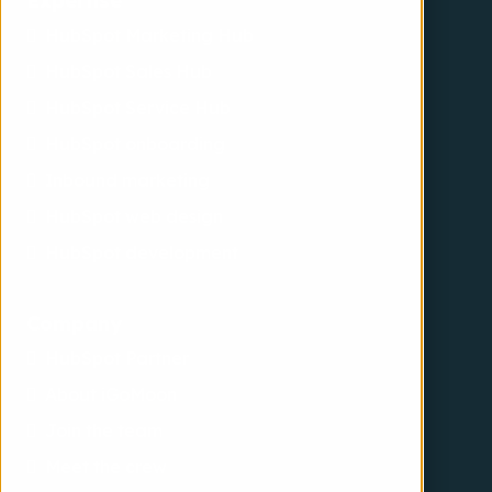
Expertise
HubSpot Marketing Hub
HubSpot Sales Hub
HubSpot Service Hub
HubSpot onboarding
Inbound marketing
HubSpot web design
HubSpot development
Company
HubSpot Partner
About iGoMoon
Join the team
Meet the crew