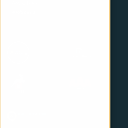
Giving back
#Månresan