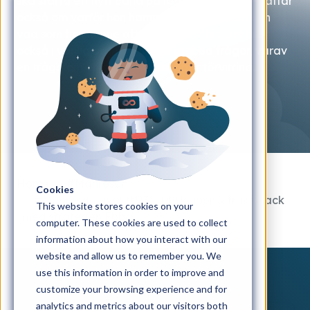
ska starta ett nytt band på iGoMoon. Ebba berättar
också om varför hon hamnade på iGoMoon och
vad som fick henne att komma just hit. Det blir
också i vanlig ordning några snabba frågor, varav
en fråga om en gaffel som skapar förvirring.
Home
#Månresan
Cookies
#Månresan avsnitt 231: 149 kurser & fruktsnack
This website stores cookies on your
med strategen Ebba
computer. These cookies are used to collect
information about how you interact with our
website and allow us to remember you. We
use this information in order to improve and
customize your browsing experience and for
analytics and metrics about our visitors both