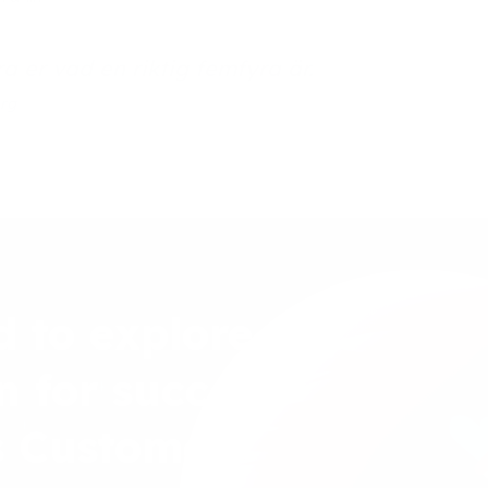
a er vad en riktig femfyra är.
rg
d to explore
n for success
s Customer