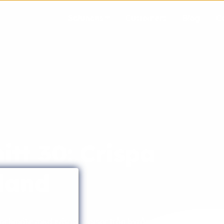
Solutions
Customers
Blog
C
tt 30: Crispa
nland
nchmöte med crispa brorsor från byrån Genero i