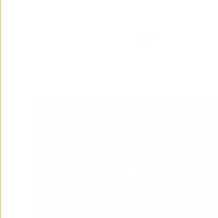
Jag ska lär
Mattias Grönbo
Are you excite
your flight pla
with HubSpot'