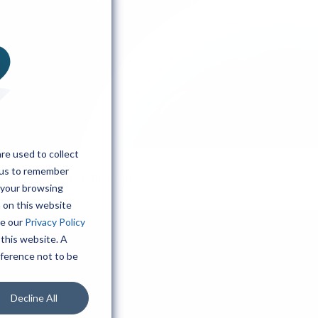
re used to collect
 us to remember
spa brorsor från Finland
 your browsing
h on this website
ee our
Privacy Policy
 this website. A
eference not to be
Decline All