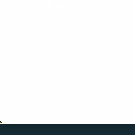
iGoMoon AB
Birger Jarlsgatan 57A
113 56 Stockholm
+46 (0)10 410 11 00
support@igomoon.com
Support
Privacy policy
© iGoMoon AB 2026