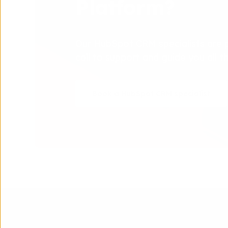
Platform?
Our HubSpot CRM specialists are 
call to support and guide you all 
Book a HubSpot CRM specialist