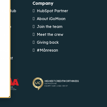
Company
ting Hub
HubSpot Partner
 Hub
About iGoMoon
ce Hub
Join the team
rding
Meet the crew
ting
Giving back
esign
#Månresan
opment