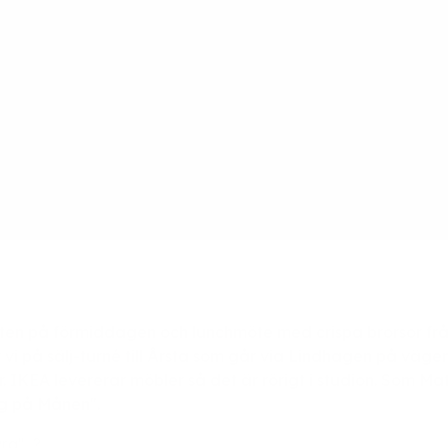
ten på förmiddagen och lunchmöte med crispa brorsor frå
r vi på sälj-turné till Årsta som går via Lindhagen på väge
. IKEA levererar möbler så det är rörigt i studion. Som M
ag på Månen".
a"...?