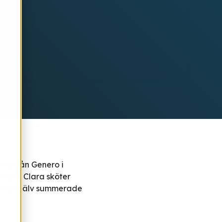
n byrån Genero i
n hem. Clara sköter
attias själv summerade