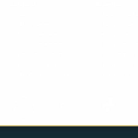
Solutions
Expertise
Discovery workshop
HubSpot Marke
CRM implementation
HubSpot Sales
HubSpot website
HubSpot Servi
HubSpot integration
HubSpot onboa
HubSpot operations
Inbound marke
HubSpot support
HubSpot web d
CRM Playbook Checker
HubSpot devel