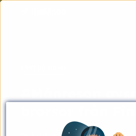
Livet på månen
#Månresan avsni
brorsor från Fi
Mattias har telefonmöten på förmiddagen och lu