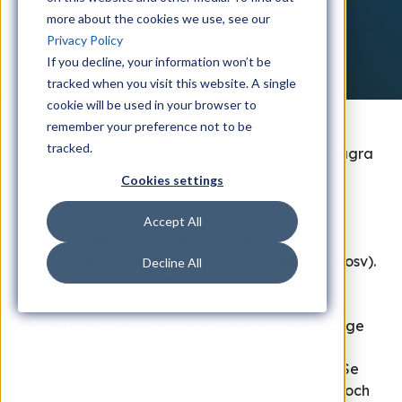
more about the cookies we use, see our
Privacy Policy
If you decline, your information won’t be
tracked when you visit this website. A single
cookie will be used in your browser to
remember your preference not to be
tracked.
På min entreprenörsresa har jag identifierat några
avgörande faktorer till att utvecklas som
Cookies settings
entreprenör:
Accept All
1. Nyfiket utveckla medvetenheten för min
omgivning (marknaden, kunder, medarbetare osv).
Decline All
2. FEAR NOTHING - BE BRAVE
Om det var möjligt att resa tillbaka i tiden och ge
mig själv två råd när jag startade mitt första
företag så hade det varit fokus på dessa två. Se
avsnitt #41 där jag går igenom dessa punkter och