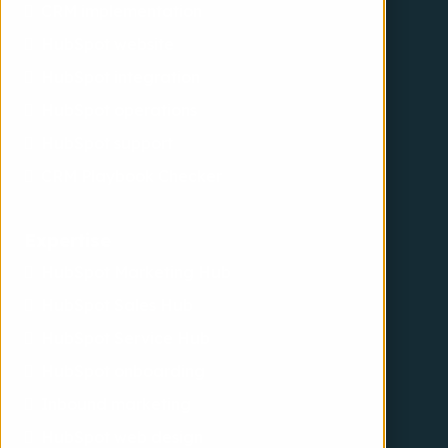
CRM implementation
HubSpot website
HubSpot integration
HubSpot operations
HubSpot support
CRM Playbook Checker
Expertise
HubSpot Marketing Hub
HubSpot Sales Hub
HubSpot Service Hub
HubSpot onboarding
Inbound marketing
HubSpot web design