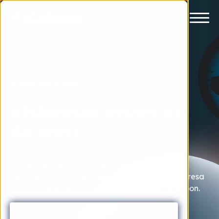
Entreprenörskap
#Månresan avsnitt 41:
Be brave
I avsnittet går Mattias igenom två avgörande
faktorer till att utvecklas på hans entreprenörsresa
och hur dessa påverkat framgången av iGoMoon.