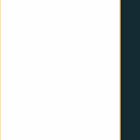
HubSpot development
Company
HubSpot Partner
About iGoMoon
Join the team
Meet the crew
Giving back
#Månresan