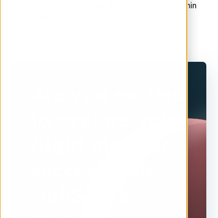
ger min reflektion om hur dessa har påverkat min
entreprenörsresa och iGoMoon.
Are you excited
to explore your
flight plan for
success with
HubSpot's