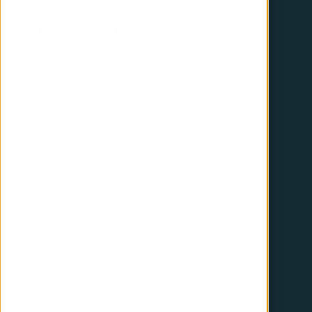
iGoMoon AB
Birger Jarlsgatan 57A
113 56 Stockholm
+46 (0)10 410 11 00
support@igomoon.com
Support
Privacy policy
© iGoMoon AB 2026
Solutions
Discovery workshop