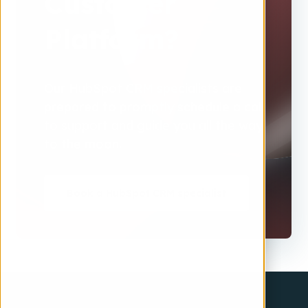
Customer
Platform?
Our HubSpot CRM specialists are
prepared to promptly schedule a call
to support and guide you all the way
to the moon.
Book a HubSpot CRM specialist